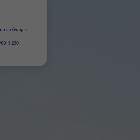
ción en Google
980 11 230