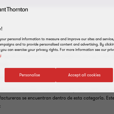
!
our personal information to measure and improve our sites and service, 
encia exacta y puede variar en función del tipo de neg
mpaigns and to provide personalised content and advertising. By clicki
de el valor contable hasta un grupo de elementos tangibl
, you can exercise your privacy rights. For more information see our priv
y
de caja de la empresa. En otras palabras, su capacidad 
cado.
Personalise
Accept all cookies
mente para obtener un valor, podemos mencionar los sig
 de activos se utiliza cuando una empresa cuenta con u
ctureras se encuentran dentro de esta categoría. Este 
: