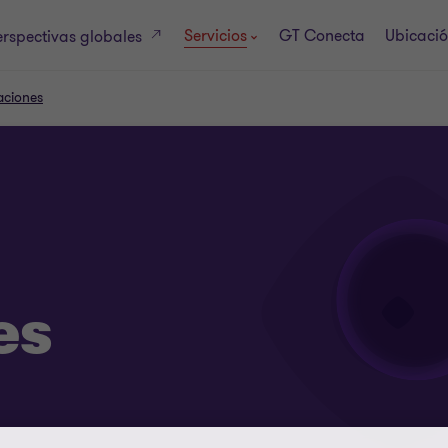
Servicios
GT Conecta
Ubicaci
erspectivas globales
aciones
es