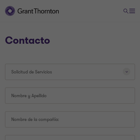
Contacto
Al
Solicitud de Servicios
seleccionar
un
tipo
de
Nombre y Apellido
consulta
diferente,
se
Nombre de la compañía:
volverá
a
cargar