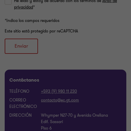
He leído y estoy de acuerdo con los términos de
Aviso de
privacidad
*
*Indica los campos requeridos
Este sitio está protegido por reCAPTCHA
Enviar
Contáctanos
TELÉFONO
+593 (9) 980 11 230
CORREO
ELECTRÓNICO
DIRECCIÓN
Whymper N27-70 y Avenida Orellana
Edif. Sassari
Piso 6